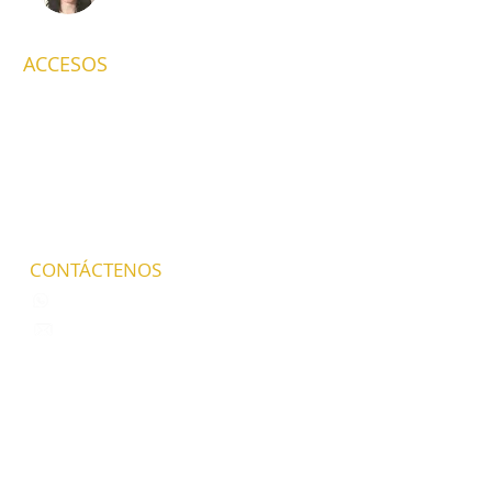
ACCESOS
Inicio
Talleres
Yoga
UCDM 2026
Acroyoga
Mi Formación
Masaje Tailandés
Galeria
Reflexología Tailandesa
Contacto
Access Bars
CONTÁCTENOS
+54 011 6017 3696
alejandrasoledadarraez@gmail.com
Suscribite a las últimas